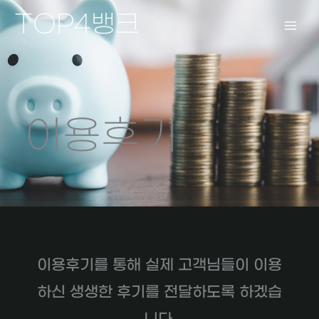
콘
TOP4뱅크
텐
츠
로
건
너
뛰
이용후기
기
이용후기를 통해 실제 고객님들이 이용
하신 생생한 후기를 전달하도록 하겠습