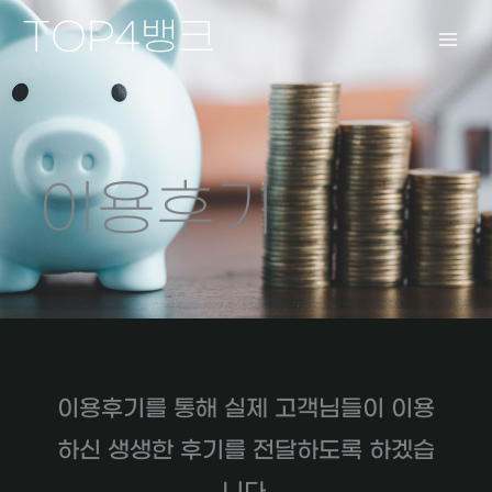
콘
TOP4뱅크
텐
츠
로
건
너
뛰
이용후기
기
이용후기를 통해 실제 고객님들이 이용
하신 생생한 후기를 전달하도록 하겠습