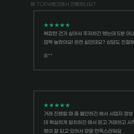
왜 TOP4뱅크에서 진행하나요?
5
★
★
★
★
★
복잡한 건가 싶어서 주저하긴 했는데 5분 이
중
깜짝 놀랐어요! 완전 쉽던데요? 상담도 친절
5
평
김**
가
5
★
★
★
★
★
거래 진행할 때 좀 불안하긴 해서 사업자 정보
중
데 확실하게 일치하긴 해서 믿고 거래하고 시
5
행이 잘 되고 있어서 정말 만족스러워요
평