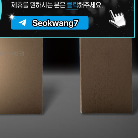
!
TOP4뱅크!