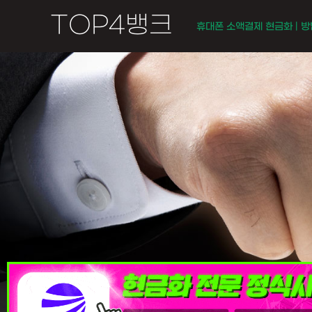
콘
TOP4뱅크
휴대폰 소액결제 현금화 | 방법
텐
츠
로
건
너
뛰
기