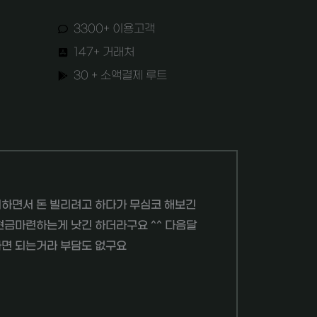
3300+ 이용고객
147+ 거래처
30 + 소액결제 루트
중
평
하면서 돈 빌리려고 하다가 무심코 해보긴
가
현금마련하는게 낫긴 하더라구요 ^^ 다음달
면 되는거라 부담도 없구요