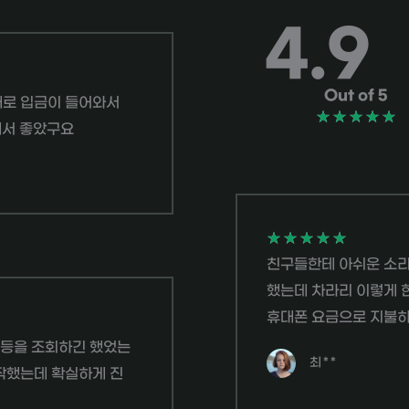
4.9
Out of 5
내로 입금이 들어와서
5
★
★
★
★
★
해서 좋았구요
4
.
9
5
★
★
★
★
★
친구들한테 아쉬운 소리
중
했는데 차라리 이렇게 
5
휴대폰 요금으로 지불하
평
가
 등을 조회하긴 했었는
최**
작했는데 확실하게 진