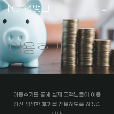
콘
TOP4뱅크
텐
츠
로
건
너
뛰
이용후기
기
이용후기를 통해 실제 고객님들이 이용
하신 생생한 후기를 전달하도록 하겠습