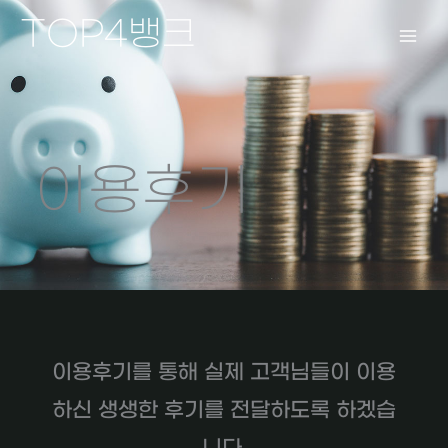
콘
TOP4뱅크
텐
츠
로
건
너
뛰
이용후기
기
이용후기를 통해 실제 고객님들이 이용
하신 생생한 후기를 전달하도록 하겠습