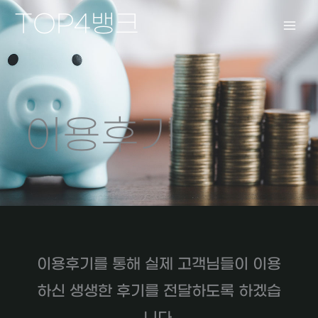
콘
TOP4뱅크
텐
츠
로
건
너
뛰
이용후기
기
이용후기를 통해 실제 고객님들이 이용
하신 생생한 후기를 전달하도록 하겠습