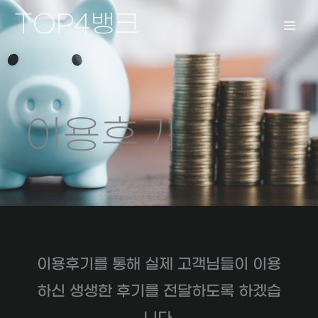
콘
TOP4뱅크
텐
츠
로
건
너
뛰
이용후기
기
이용후기를 통해 실제 고객님들이 이용
하신 생생한 후기를 전달하도록 하겠습