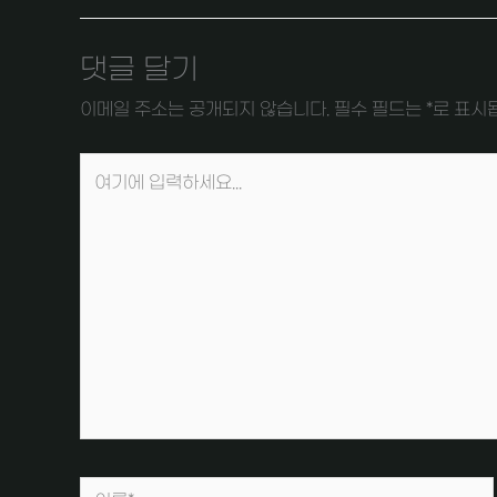
댓글 달기
이메일 주소는 공개되지 않습니다.
필수 필드는
*
로 표시
여
기
에
입
력
하
세
요...
이