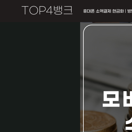
콘
TOP4뱅크
휴대폰 소액결제 현금화 | 방법
텐
츠
로
건
너
뛰
기