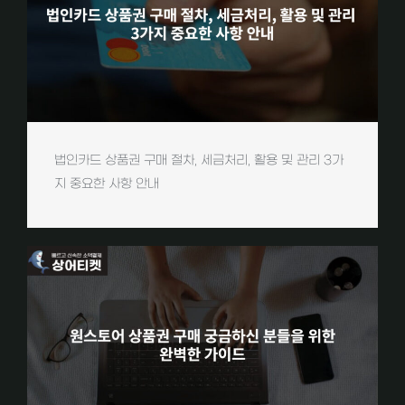
법인카드 상품권 구매 절차, 세금처리, 활용 및 관리 3가
지 중요한 사항 안내