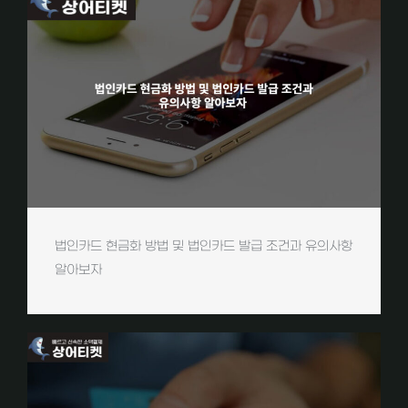
법인카드 현금화 방법 및 법인카드 발급 조건과 유의사항
알아보자