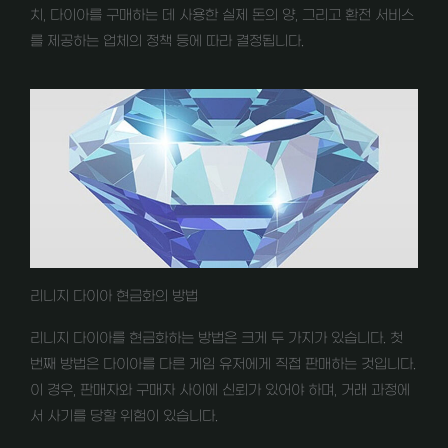
치, 다이아를 구매하는 데 사용한 실제 돈의 양, 그리고 환전 서비스
를 제공하는 업체의 정책 등에 따라 결정됩니다.
리니지 다이아 현금화의 방법
리니지 다이아를 현금화하는 방법은 크게 두 가지가 있습니다. 첫
번째 방법은 다이아를 다른 게임 유저에게 직접 판매하는 것입니다.
이 경우, 판매자와 구매자 사이에 신뢰가 있어야 하며, 거래 과정에
서 사기를 당할 위험이 있습니다.