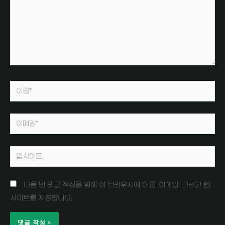
력
하
세
요...
이
름
*
이
메
일
웹
*
사
이
다음 번 댓글 작성을 위해 이 브라우저에 이름, 이메일, 그리고 웹
트
사이트를 저장합니다.