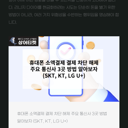
동이 이에 어떤 영향을 미칠 수 있는지를 신중하게 고려해야 합니
다. 리니지 다이아를 현금화하려는 시도는 단순히 돈을 벌기 위한
방법이 아니라, 여러 가지 위험성을 수반하는 행위임을 명심해야 합
니다.
휴대폰 소액결제 결제 차단 해제 주요 통신사 3곳 방법
알아보자 (SKT, KT, LG U+)