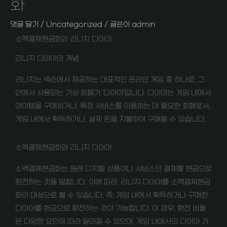
화
댓글 달기
/
Uncategorized
/ 글쓴이
admin
소액결제현금화와 리니지 다이아
리니지 다이아의 개념
리니지는 넥슨에서 제공하는 대표적인 온라인 게임 중 하나로, 그
안에서 사용되는 가상 화폐가 ‘다이아’입니다. 다이아는 게임 내에서
아이템을 구매하거나, 특정 서비스를 이용하는 데 필요한 화폐로서,
게임 내에서 획득하거나, 실제 돈을 지불하여 구매할 수 있습니다.
소액결제현금화와 리니지 다이아
소액결제현금화는 원래 디지털 상품이나 서비스의 결제를 현금으로
환전하는 것을 말합니다. 이에 따라, 리니지 다이아를 소액결제현금
화의 대상으로 볼 수 있습니다. 즉, 게임 내에서 획득하거나 구매한
다이아를 현금으로 환전하는 것이 가능합니다. 이 경우, 환전 비율
은 다양한 요인에 따라 달라질 수 있으며, 게임 내에서의 다이아 가