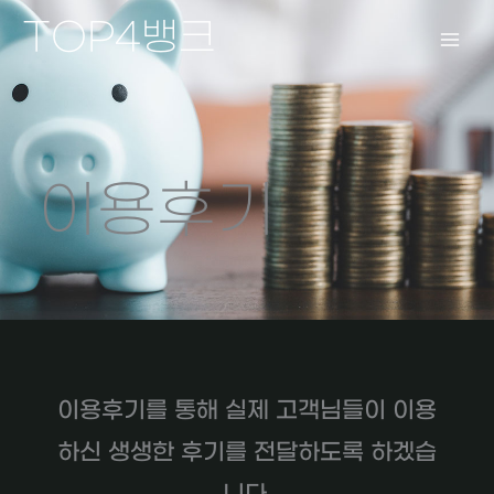
콘
TOP4뱅크
텐
츠
로
건
너
뛰
이용후기
기
이용후기를 통해 실제 고객님들이 이용
하신 생생한 후기를 전달하도록 하겠습