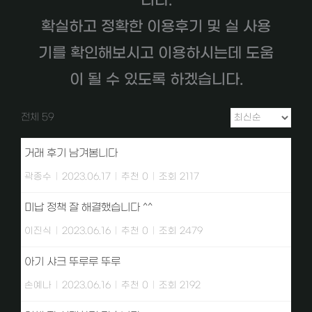
니다.
확실하고 정확한 이용후기 및 실 사용
기를 확인해보시고 이용하시는데 도움
이 될 수 있도록 하겠습니다.
전체 59
거래 후기 남겨봄니다
곽종수
|
2023.06.17
|
추천 0
|
조회 2117
미납 정책 잘 해결했습니다 ^^
이진식
|
2023.06.16
|
추천 0
|
조회 2479
아기 샤크 뚜루루 뚜루
손예나
|
2023.06.16
|
추천 0
|
조회 2192